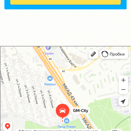
GM-City&VAG-Repair
Автосервис, автотехцентр в Москве
Магазин автозапчастей и автотоваров в Москве