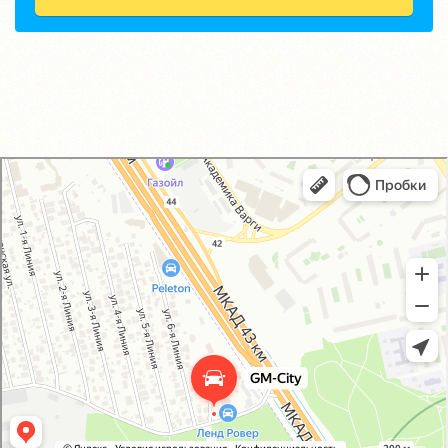
GM-City&VAG-Repair
Автосервис, автотехцентр в Москве
Магазин автозапчастей и автотоваров в Москве