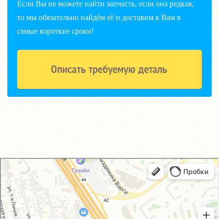
Если Вы не можете найти запчасть, если она редкая,
то мы обязательно найдём её и доставим к Вам в
самые короткие сроки!
GM-City&VAG-Repair
Автосервис, автотехцентр в Москве
Магазин автозапчастей и автотоваров в Москве