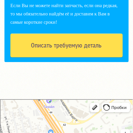
Если Вы не можете найти запчасть, если она редкая,
то мы обязательно найдём её и доставим к Вам в
самые короткие сроки!
GM-City&VAG-Repair
Автосервис, автотехцентр в Москве
Магазин автозапчастей и автотоваров в Москве