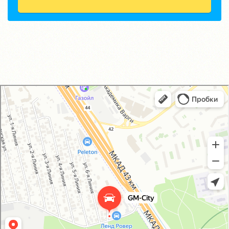
GM-City&VAG-Repair
Автосервис, автотехцентр в Москве
Магазин автозапчастей и автотоваров в Москве