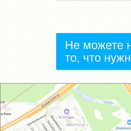
Не можете 
то, что нуж
GM-City&VAG-Repair
Автосервис, автотехцентр в Москве
Магазин автозапчастей и автотоваров в Москве