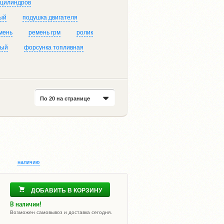
 цилиндров
ый
подушка двигателя
мень
ремень грм
ролик
ный
форсунка топливная
По 20 на странице
наличию
ДОБАВИТЬ В КОРЗИНУ
В наличии!
Возможен самовывоз и доставка сегодня.