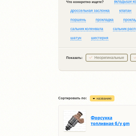
вкладыши к
Что конкретно ищете?
дроссельная заслонка
клапан
поршень
прокладка
прокла
сальник коленвала
сальник рас
шатун
шестерня
Неоригинальные
Показать:
Сортировать по:
названию
Форсунка
топливная б/у gm