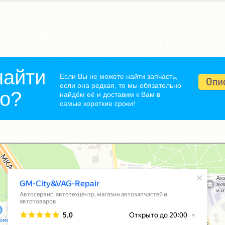
найти
Если Вы не можете найти запчасть,
если она редкая, то мы обязательно
но?
найдём её и доставим к Вам в
самые короткие сроки!