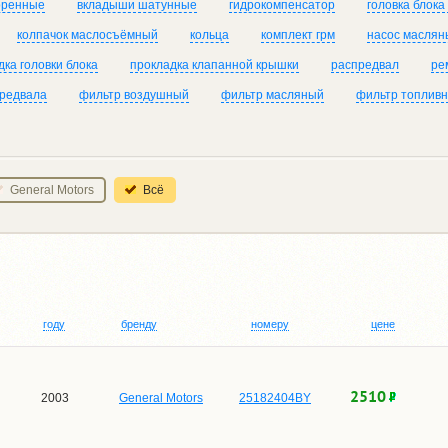
оренные
вкладыши шатунные
гидрокомпенсатор
головка блока
колпачок маслосъёмный
кольца
комплект грм
насос маслян
дка головки блока
прокладка клапанной крышки
распредвал
ре
предвала
фильтр воздушный
фильтр масляный
фильтр топлив
General Motors
Всё
году
бренду
номеру
цене
2510
2003
General Motors
25182404BY