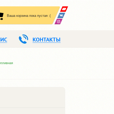
Ваша корзина пока пустая :(
ВИС
КОНТАКТЫ
опливная