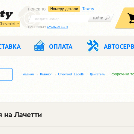
Номеру детали
Тексту
ПОИСК ПО
:
Chevrolet
НАПРИМЕР:
CVCRZ09-311-R
СТАВКА
ОПЛАТА
АВТОСЕР
форсунка т
Главная
Каталог
Chevrolet_Lacetti
Двигатель
 на Лачетти