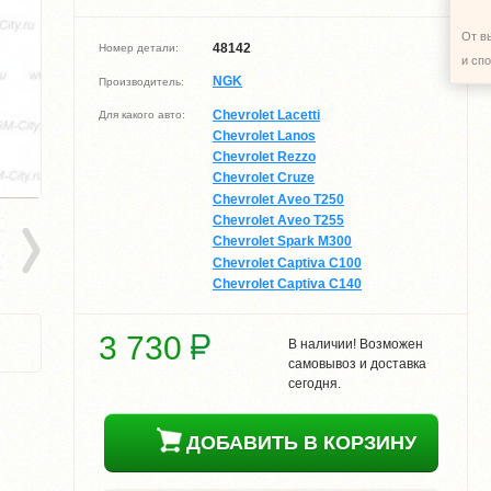
От в
48142
Номер детали:
и сп
NGK
Производитель:
Chevrolet Lacetti
Для какого авто:
Chevrolet Lanos
Chevrolet Rezzo
Chevrolet Cruze
Chevrolet Aveo T250
Chevrolet Aveo T255
Chevrolet Spark M300
Chevrolet Captiva C100
Chevrolet Captiva C140
3 730
В наличии! Возможен
самовывоз и доставка
сегодня.
ДОБАВИТЬ В КОРЗИНУ