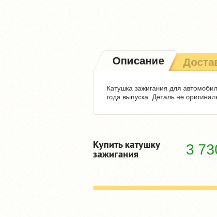
Описание
Доста
Катушка зажигания для автомобилей
года выпуска. Деталь не оригина
Купить катушку
3 7
зажигания