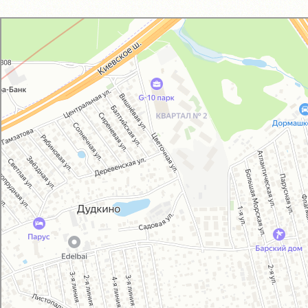
GM-City&VAG-Repair
Автосервис, автотехцентр в Москве
Магазин автозапчастей и автотоваров в Москве