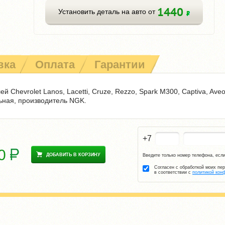
1440
Установить деталь на авто от
вка
Оплата
Гарантии
 Chevrolet Lanos, Lacetti, Cruze, Rezzo, Spark M300, Captiva, Ave
льная, производитель NGK.
+7
30
ДОБАВИТЬ В КОРЗИНУ
Введите только номер телефона, если
Согласен с обработкой моих пе
в соответствии с
политикой кон