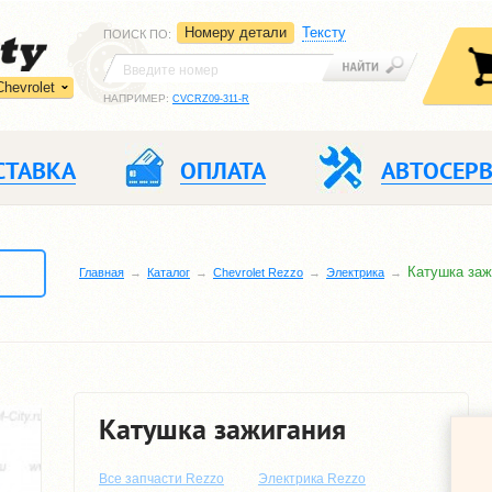
Номеру детали
Тексту
ПОИСК ПО
:
Chevrolet
НАПРИМЕР:
CVCRZ09-311-R
СТАВКА
ОПЛАТА
АВТОСЕР
Катушка заж
Главная
Каталог
Chevrolet Rezzo
Электрика
Катушка зажигания
Все запчасти Rezzo
Электрика Rezzo