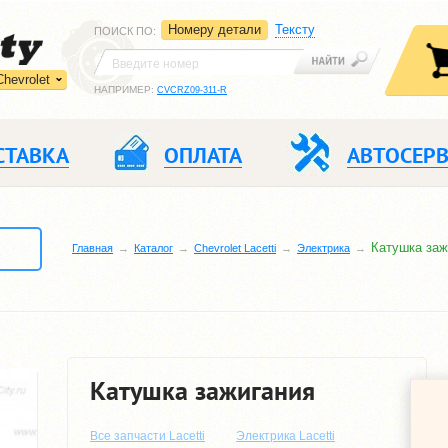
Номеру детали
Тексту
ПОИСК ПО
:
Chevrolet
НАПРИМЕР:
CVCRZ09-311-R
СТАВКА
ОПЛАТА
АВТОСЕР
Катушка заж
Главная
Каталог
Chevrolet Lacetti
Электрика
Катушка зажигания
Все запчасти Lacetti
Электрика Lacetti