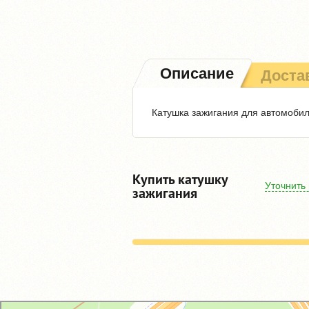
Описание
Доста
Катушка зажигания для автомобиле
Купить катушку
Уточнить
зажигания
GM-City&VAG-Repair