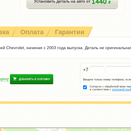
1440
Установить деталь на авто от
вка
Оплата
Гарантии
й Chevrolet, начиная с 2003 года выпуска. Деталь не оригинальна
+7
 цену
ДОБАВИТЬ В КОРЗИНУ
Введите только номер телефона, если
Согласен с обработкой моих пе
в соответствии с
политикой кон