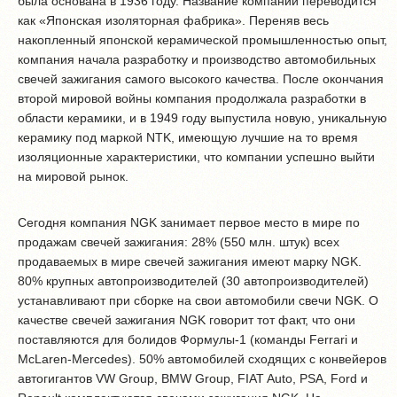
была основана в 1936 году. Название компании переводится
как «Японская изоляторная фабрика». Переняв весь
накопленный японской керамической промышленностью опыт,
компания начала разработку и производство автомобильных
свечей зажигания самого высокого качества. После окончания
второй мировой войны компания продолжала разработки в
области керамики, и в 1949 году выпустила новую, уникальную
керамику под маркой NTK, имеющую лучшие на то время
изоляционные характеристики, что компании успешно выйти
на мировой рынок.
Сегодня компания NGK занимает первое место в мире по
продажам свечей зажигания: 28% (550 млн. штук) всех
продаваемых в мире свечей зажигания имеют марку NGK.
80% крупных автопроизводителей (30 автопроизводителей)
устанавливают при сборке на свои автомобили свечи NGK. О
качестве свечей зажигания NGK говорит тот факт, что они
поставляются для болидов Формулы-1 (команды Ferrari и
McLaren-Mercedes). 50% автомобилей сходящих с конвейеров
автогигантов VW Group, BMW Group, FIAT Auto, PSA, Ford и