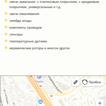
свечи зажигания: с платиновым покрытием, с иридиевым
покрытием, универсальные и т.д.
свечи накаливания
лямбда зонды
комплекты проводов
сенсоры
температурные датчики
керамические роторы и многое другое
GM-City&VAG-Repair
Автосервис, автотехцентр в Москве
Магазин автозапчастей и автотоваров в Москве