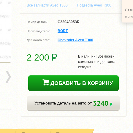
Все запчасти Aveo T300
Подвеска Aveo T300
От в
и сп
G22048053R
Номер детали:
BORT
Производитель:
Chevrolet Aveo T300
Для какого авто:
2 200
В наличии! Возможен
самовывоз и доставка
сегодня.
ДОБАВИТЬ В КОРЗИНУ
3240
Установить деталь на авто от