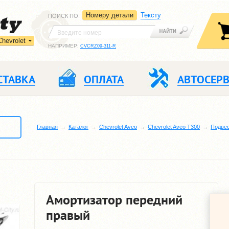
Номеру детали
Тексту
ПОИСК ПО
:
Chevrolet
НАПРИМЕР:
CVCRZ09-311-R
СТАВКА
ОПЛАТА
АВТОСЕР
Главная
Каталог
Chevrolet Aveo
Chevrolet Aveo T300
Подве
Амортизатор передний
правый