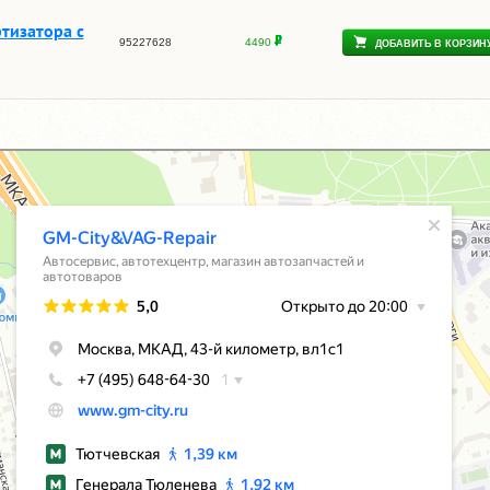
тизатора с
95227628
4490
ДОБАВИТЬ В КОРЗИН