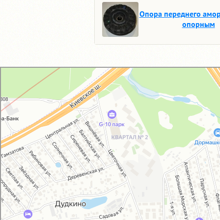
Опора переднего амор
опорным
GM-City&VAG-Repair
Автосервис, автотехцентр в Москве
Магазин автозапчастей и автотоваров в Москве