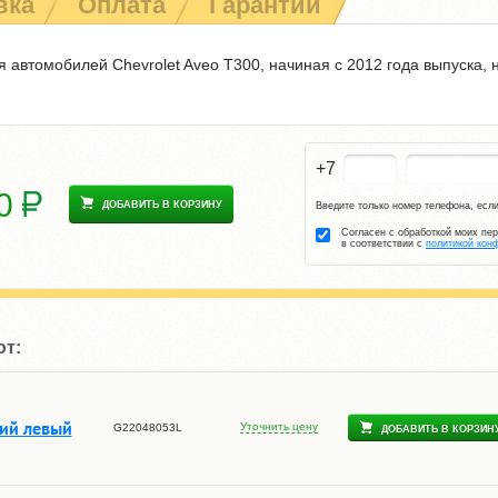
вка
Оплата
Гарантии
 автомобилей Chevrolet Aveo T300, начиная с 2012 года выпуска, 
+7
00
ДОБАВИТЬ В КОРЗИНУ
Введите только номер телефона, если
Согласен с обработкой моих пе
в соответствии с
политикой кон
ют:
ий левый
Уточнить цену
G22048053L
ДОБАВИТЬ В КОРЗИН