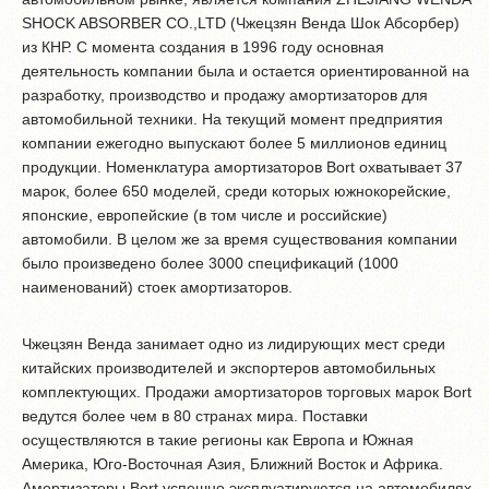
SHOCK ABSORBER CO.,LTD (Чжецзян Венда Шок Абсорбер)
из КНР. С момента создания в 1996 году основная
деятельность компании была и остается ориентированной на
разработку, производство и продажу амортизаторов для
автомобильной техники. На текущий момент предприятия
компании ежегодно выпускают более 5 миллионов единиц
продукции. Номенклатура амортизаторов Bort охватывает 37
марок, более 650 моделей, среди которых южнокорейские,
японские, европейские (в том числе и российские)
автомобили. В целом же за время существования компании
было произведено более 3000 спецификаций (1000
наименований) стоек амортизаторов.
Чжецзян Венда занимает одно из лидирующих мест среди
китайских производителей и экспортеров автомобильных
комплектующих. Продажи амортизаторов торговых марок Bort
ведутся более чем в 80 странах мира. Поставки
осуществляются в такие регионы как Европа и Южная
Америка, Юго-Восточная Азия, Ближний Восток и Африка.
Амортизаторы Bort успешно эксплуатируются на автомобилях