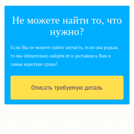
Не можете найти то, что
нужно?
Если Вы не можете найти запчасть, если она редкая,
то мы обязательно найдём её и доставим к Вам в
самые короткие сроки!