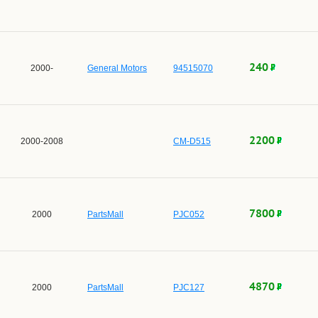
240
2000-
General Motors
94515070
2200
2000-2008
CM-D515
7800
2000
PartsMall
PJC052
4870
2000
PartsMall
PJC127