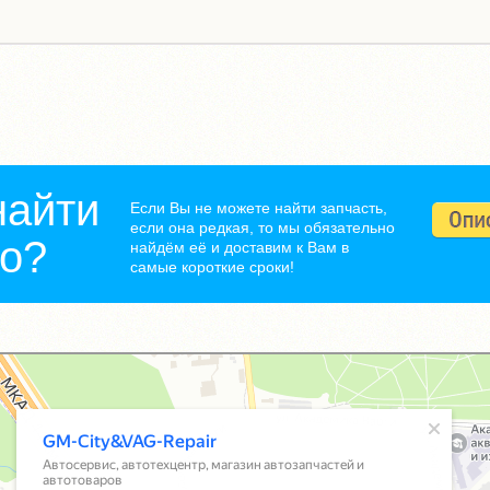
найти
Если Вы не можете найти запчасть,
если она редкая, то мы обязательно
но?
найдём её и доставим к Вам в
самые короткие сроки!