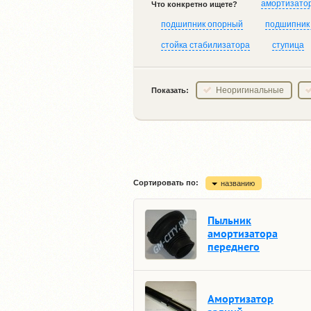
амортизато
Что конкретно ищете?
подшипник опорный
подшипник
стойка стабилизатора
ступица
Неоригинальные
Показать:
Сортировать по:
названию
Пыльник
амортизатора
переднего
Амортизатор