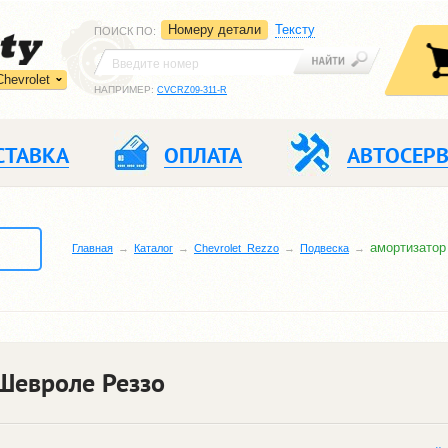
Номеру детали
Тексту
ПОИСК ПО
:
Chevrolet
НАПРИМЕР:
CVCRZ09-311-R
СТАВКА
ОПЛАТА
АВТОСЕР
амортизатор
Главная
Каталог
Chevrolet_Rezzo
Подвеска
Шевроле Реззо