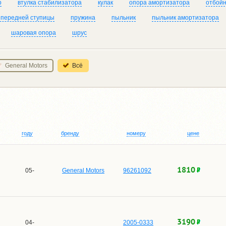
р
втулка стабилизатора
кулак
опора амортизатора
отбойн
 передней ступицы
пружина
пыльник
пыльник амортизатора
шаровая опора
шрус
General Motors
Всё
году
бренду
номеру
цене
1810
05-
General Motors
96261092
3190
04-
2005-0333