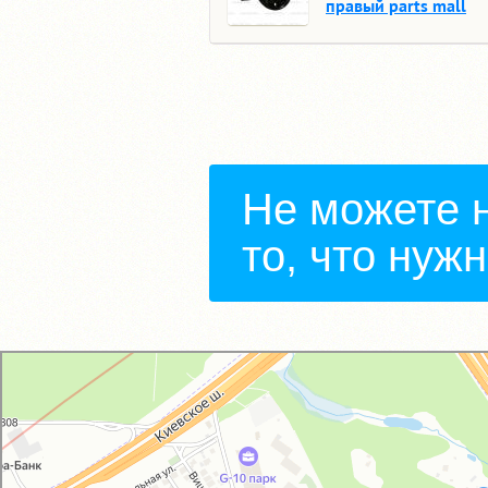
правый parts mall
Не можете 
то, что нуж
GM-City&VAG-Repair
Автосервис, автотехцентр в Москве
Магазин автозапчастей и автотоваров в Москве