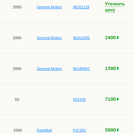
Уточнить
2005-
General Motors
96261129
цену
2400
2000-
General Motors
96261095
1300
2005-
General Motors
96349902
7100
02-
553339
5000
2000
PartsMall
PJC052