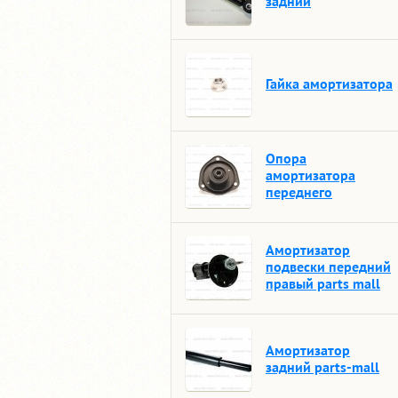
задний
Гайка амортизатора
Опора
амортизатора
переднего
Амортизатор
подвески передний
правый parts mall
Амортизатор
задний parts-mall