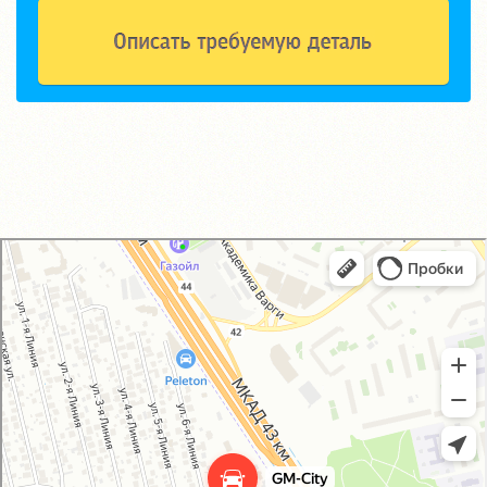
GM-City&VAG-Repair
Автосервис, автотехцентр в Москве
Магазин автозапчастей и автотоваров в Москве