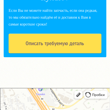
Если Вы не можете найти запчасть, если она редкая,
то мы обязательно найдём её и доставим к Вам в
самые короткие сроки!
GM-City&VAG-Repair
Автосервис, автотехцентр в Москве
Магазин автозапчастей и автотоваров в Москве