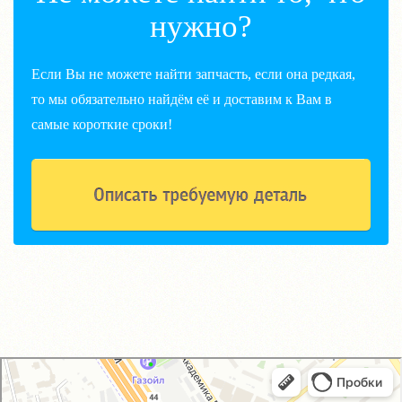
нужно?
Если Вы не можете найти запчасть, если она редкая,
то мы обязательно найдём её и доставим к Вам в
самые короткие сроки!
GM-City&VAG-Repair
Автосервис, автотехцентр в Москве
Магазин автозапчастей и автотоваров в Москве