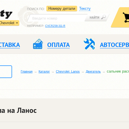
Номеру детали
Тексту
ПОИСК ПО
:
Chevrolet
НАПРИМЕР:
CVCRZ09-311-R
СТАВКА
ОПЛАТА
АВТОСЕР
сальник рас
Главная
Каталог
Chevrolet_Lanos
Двигатель
а на Ланос