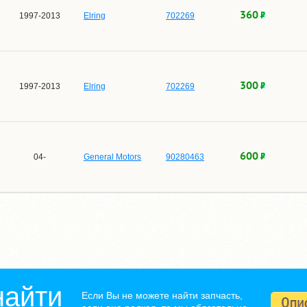
360
1997-2013
Elring
702269
300
1997-2013
Elring
702269
600
04-
General Motors
90280463
найти
Если Вы не можете найти запчасть,