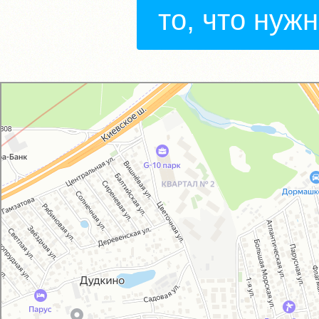
то, что нуж
GM-City&VAG-Repair
Автосервис, автотехцентр в Москве
Магазин автозапчастей и автотоваров в Москве