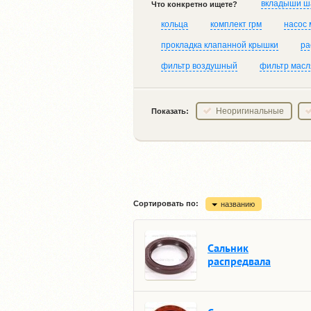
вкладыши ш
Что конкретно ищете?
кольца
комплект грм
насос
прокладка клапанной крышки
ра
фильтр воздушный
фильтр мас
Неоригинальные
Показать:
Сортировать по:
названию
Сальник
распредвала