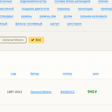
атунные
гидрокомпенсатор
головка блока цилиндров
клапан
 масляный
подушка двигателя
поршень
прокладка
проклад
спредвал
ремень
ремень грм
ролик
сальник коленвала
ляный
фильтр топливный
шатун
шестерня
General Motors
Всё
году
бренду
номеру
цене
940
1997-2013
General Motors
94580413