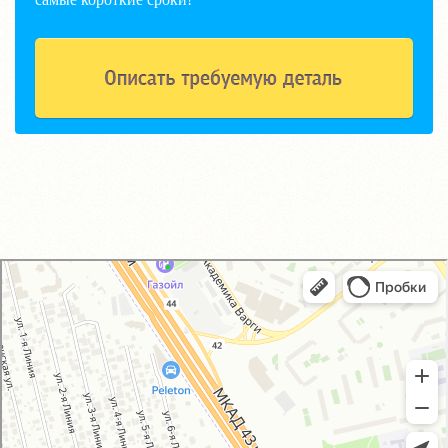
GM-City&VAG-Repair
Автосервис, автотехцентр в Москве
Магазин автозапчастей и автотоваров в Москве