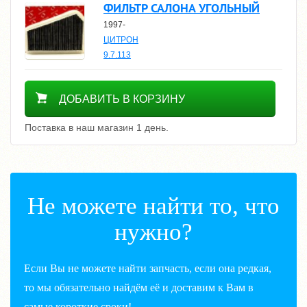
ФИЛЬТР САЛОНА УГОЛЬНЫЙ
1997-
ЦИТРОН
9.7.113
500
ДОБАВИТЬ В КОРЗИНУ
Поставка в наш магазин 1 день.
Не можете найти то, что
нужно?
Если Вы не можете найти запчасть, если она редкая,
то мы обязательно найдём её и доставим к Вам в
самые короткие сроки!