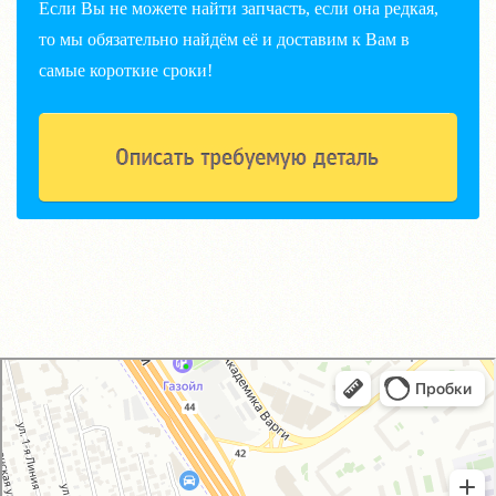
Если Вы не можете найти запчасть, если она редкая,
то мы обязательно найдём её и доставим к Вам в
самые короткие сроки!
GM-City&VAG-Repair
Автосервис, автотехцентр в Москве
Магазин автозапчастей и автотоваров в Москве