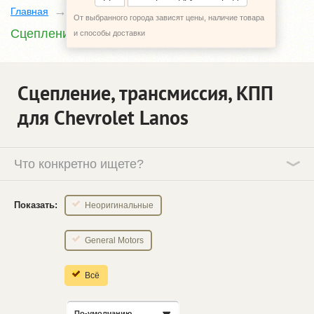
Главная
Каталог
Chevrolet Lanos
От выбранного города зависят цены, наличие товара
Сцепление, трансмиссия, КПП
и способы доставки
Сцепление, трансмиссия, КПП
для Chevrolet Lanos
Что конкретно ищете?
Показать:
Неоригинальные
General Motors
Всё
По-умолчанию