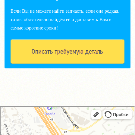
Если Вы не можете найти запчасть, если она редкая,
то мы обязательно найдём её и доставим к Вам в
самые короткие сроки!
GM-City&VAG-Repair
Автосервис, автотехцентр в Москве
Магазин автозапчастей и автотоваров в Москве