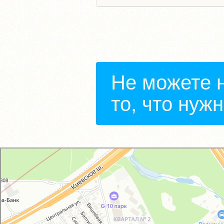
Не можете 
то, что нуж
GM-City&VAG-Repair
Автосервис, автотехцентр в Москве
Магазин автозапчастей и автотоваров в Москве