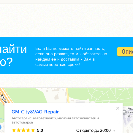
найти
Если Вы не можете найти запчасть,
если она редкая, то мы обязательно
но?
найдём её и доставим к Вам в
самые короткие сроки!