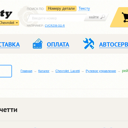
Номеру детали
Тексту
ПОИСК ПО
:
Chevrolet
НАПРИМЕР:
CVCRZ09-311-R
СТАВКА
ОПЛАТА
АВТОСЕР
рей
Главная
Каталог
Chevrolet_Lacetti
Рулевое управление
четти