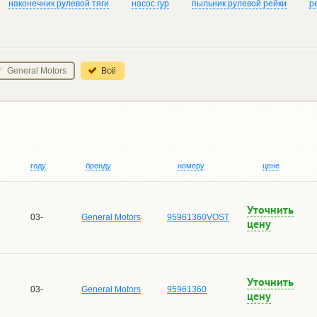
наконечник рулевой тяги
насос гур
пыльник рулевой рейки
р
General Motors
Всё
году
бренду
номеру
цене
Уточнить
03-
General Motors
95961360VOST
цену
Уточнить
03-
General Motors
95961360
цену