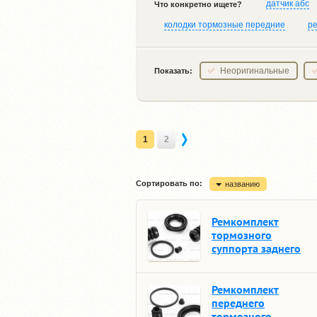
датчик абс
Что конкретно ищете?
колодки тормозные передние
р
Неоригинальные
Показать:
1
2
Сортировать по:
названию
Ремкомплект
тормозного
суппорта заднего
Ремкомплект
переднего
тормозного