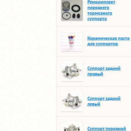
Ремкомплект
переднего
тормозного
суппорта
Керамическая паста
для суппортов
Суппорт задний
правый
Суппорт задний
левый
Суппорт передний