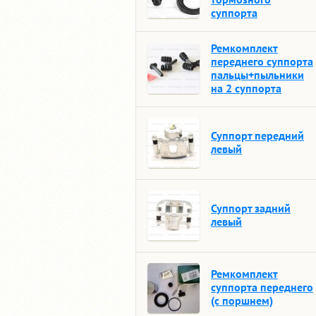
суппорта
Ремкомплект
переднего суппорта
пальцы+пыльники
на 2 суппорта
Суппорт передний
левый
Суппорт задний
левый
Ремкомплект
суппорта переднего
(с поршнем)