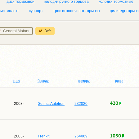
диск тормозной
колодки ручного тормоза
колодки тормозные
емкомплект
суппорт
трос стояночного тормоза
цилиндр тормоз
General Motors
Всё
году
бренду
номеру
цене
420
2003-
Seinsa Autofren
232020
1050
2003-
Frenkit
254089