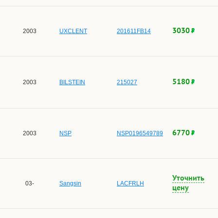
3030
2003
UXCLENT
201611FB14
5180
2003
BILSTEIN
215027
6770
2003
NSP
NSP0196549789
Уточнить
03-
Sangsin
LACFRLH
цену