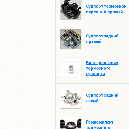
Суппорт тормозной
передний правый
Суппорт задний
правый
Болт крепления
тормозного
суппорта
Суппорт задний
левый
Ремкомплект
тормозного