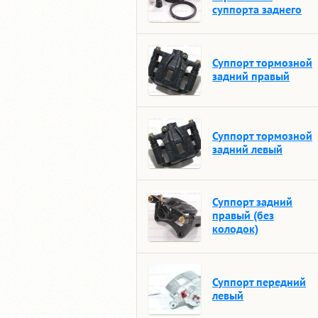
суппорта заднего
Суппорт тормозной
задний правый
Суппорт тормозной
задний левый
Суппорт задний
правый (без
колодок)
Суппорт передний
левый