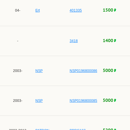
1500
04-
Ert
401335
1400
-
3418
5000
2003-
NSP
NSP0196800086
5000
2003-
NSP
NSP0196800085