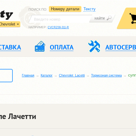
Номеру детали
Тексту
ПОИСК ПО
:
Chevrolet
НАПРИМЕР:
CVCRZ09-311-R
СТАВКА
ОПЛАТА
АВТОСЕР
суп
Главная
Каталог
Chevrolet_Lacetti
Тормозная система
ле Лачетти