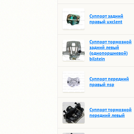
Суппорт задний
правый uxclent
Суппорт тормозной
задний левый
(однопоршневой)
bilstein
Суппорт передний
правый nsp
Суппорт тормозной
передний левый