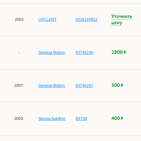
Уточнить
2003
UXCLENT
201611FB22
цену
2800
-
General Motors
93740249
500
2007-
General Motors
93740287
400
2003-
Seinsa Autofren
D4708