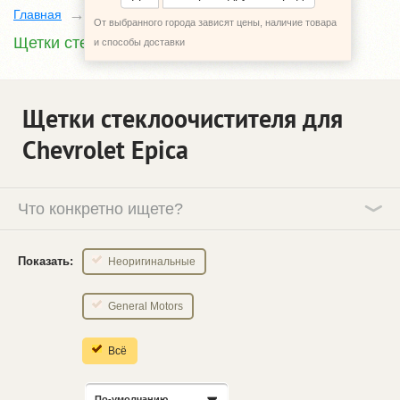
Главная
Каталог
Chevrolet Epica
От выбранного города зависят цены, наличие товара
Щетки стеклоочистителя
и способы доставки
Щетки стеклоочистителя для
Chevrolet Epica
Что конкретно ищете?
Показать:
Неоригинальные
General Motors
Всё
По-умолчанию