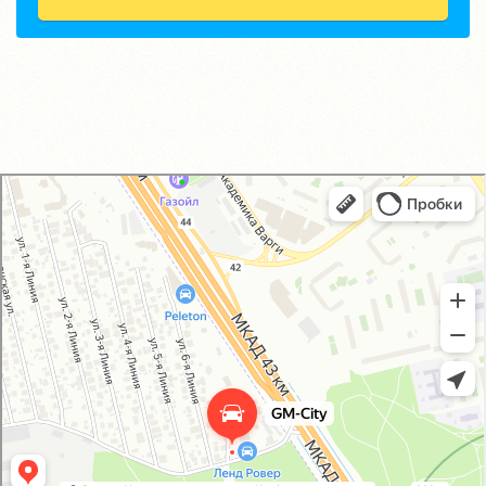
GM-City&VAG-Repair
Автосервис, автотехцентр в Москве
Магазин автозапчастей и автотоваров в Москве