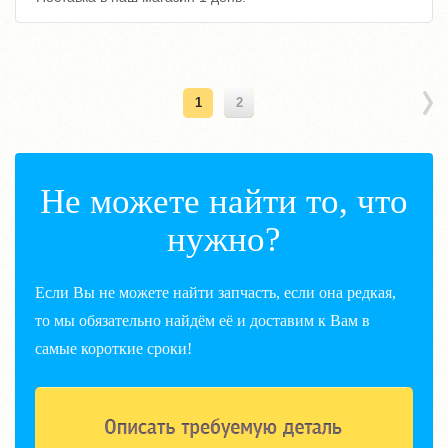
1
2
Не можете найти то, что
нужно?
Если Вы не можете найти запчасть, если она редкая,
то мы обязательно найдём её и доставим к Вам в
самые короткие сроки!