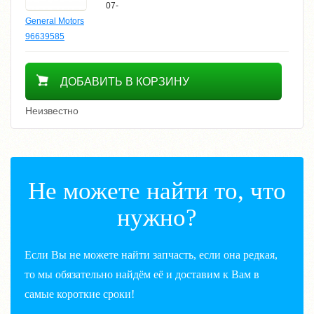
07-
General Motors
96639585
16800
ДОБАВИТЬ В КОРЗИНУ
Неизвестно
Не можете найти то, что
нужно?
Если Вы не можете найти запчасть, если она редкая,
то мы обязательно найдём её и доставим к Вам в
самые короткие сроки!