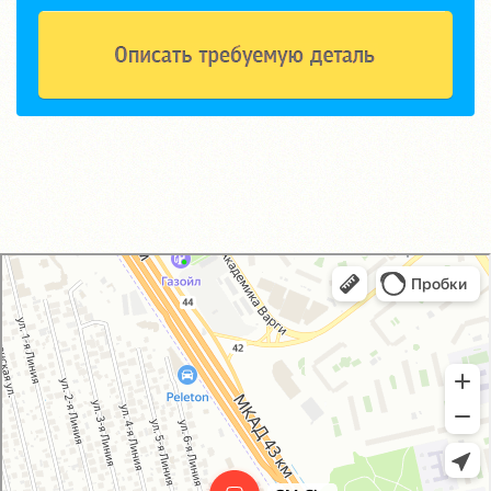
GM-City&VAG-Repair
Автосервис, автотехцентр в Москве
Магазин автозапчастей и автотоваров в Москве