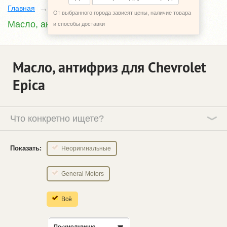
Главная
Каталог
Chevrolet Epica
От выбранного города зависят цены, наличие товара
Масло, антифриз
и способы доставки
Масло, антифриз для Chevrolet
Epica
Что конкретно ищете?
Показать:
Неоригинальные
General Motors
Всё
По-умолчанию