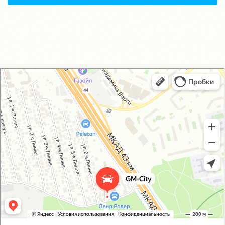
GM-City&VAG-Repair
Автосервис, автотехцентр в Москве
Магазин автозапчастей и автотоваров в Москве