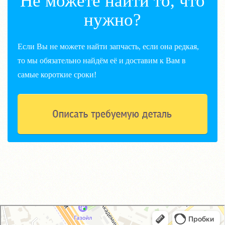
Не можете найти то, что
нужно?
Если Вы не можете найти запчасть, если она редкая,
то мы обязательно найдём её и доставим к Вам в
самые короткие сроки!
GM-City&VAG-Repair
Автосервис, автотехцентр в Москве
Магазин автозапчастей и автотоваров в Москве