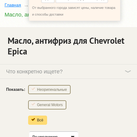
Главная
Каталог
Chevrolet Epica
От выбранного города зависят цены, наличие товара
Масло, антифриз
и способы доставки
Масло, антифриз для Chevrolet
Epica
Что конкретно ищете?
Показать:
Неоригинальные
General Motors
Всё
По-умолчанию