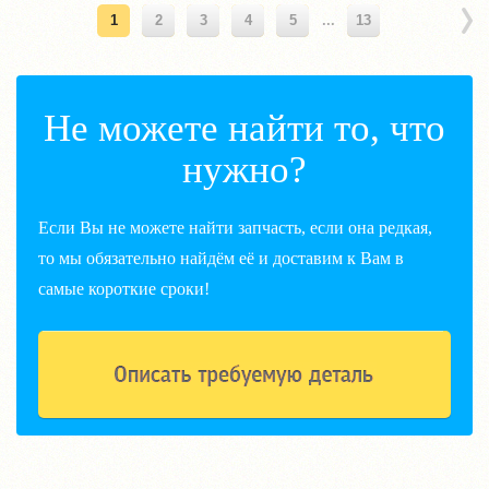
1
2
3
4
5
...
13
Не можете найти то, что
нужно?
Если Вы не можете найти запчасть, если она редкая,
то мы обязательно найдём её и доставим к Вам в
самые короткие сроки!