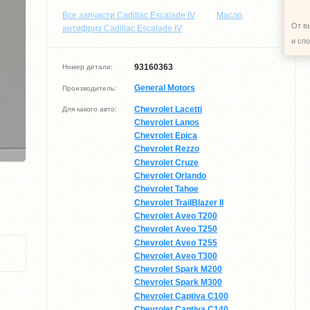
Все запчасти Cadillac Escalade IV
Масло,
От в
антифриз Cadillac Escalade IV
и сп
93160363
Номер детали:
General Motors
Производитель:
Chevrolet Lacetti
Для какого авто:
Chevrolet Lanos
Chevrolet Epica
Chevrolet Rezzo
Chevrolet Cruze
Chevrolet Orlando
Chevrolet Tahoe
Chevrolet TrailBlazer II
Chevrolet Aveo T200
Chevrolet Aveo T250
Chevrolet Aveo T255
Chevrolet Aveo T300
Chevrolet Spark M200
Chevrolet Spark M300
Chevrolet Captiva C100
Chevrolet Captiva C140