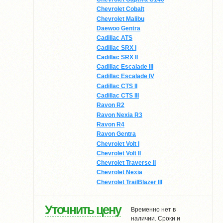
Chevrolet Cobalt
Chevrolet Malibu
Daewoo Gentra
Cadillac ATS
Cadillac SRX І
Cadillac SRX ІІ
Cadillac Escalade ІІІ
Cadillac Escalade IV
Cadillac CTS ІІ
Cadillac CTS ІІІ
Ravon R2
Ravon Nexia R3
Ravon R4
Ravon Gentra
Chevrolet Volt I
Chevrolet Volt II
Chevrolet Traverse II
Chevrolet Nexia
Chevrolet TrailBlazer III
Уточнить цену
Временно нет в
наличии. Сроки и