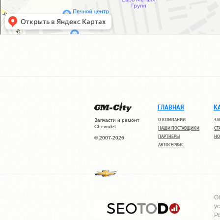
ГЛАВНАЯ
К
О КОМПАНИИ
ЗА
Запчасти и ремонт
Chevrolet
НАШИ ПОСТАВЩИКИ
СТ
ПАРТНЕРЫ
НО
© 2007-2026
АВТОСЕРВИС
О
у
Р