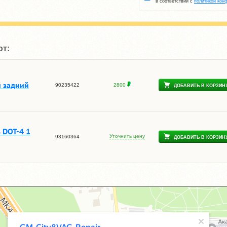
в соответствии с
политикой кон
ют:
 задний
90235422
2800
ДОБАВИТЬ В КОРЗИН
 DOT-4 1
Уточнить цену
93160364
ДОБАВИТЬ В КОРЗИН