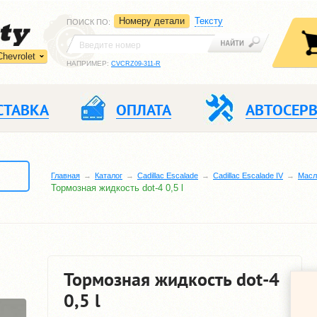
Номеру детали
Тексту
ПОИСК ПО
:
Chevrolet
НАПРИМЕР:
CVCRZ09-311-R
СТАВКА
ОПЛАТА
АВТОСЕР
Главная
Каталог
Cadillac Escalade
Cadillac Escalade IV
Масл
Тормозная жидкость dot-4 0,5 l
Тормозная жидкость dot-4
0,5 l