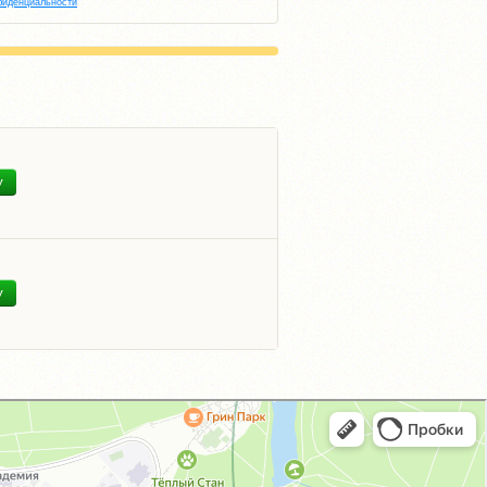
фиденциальности
У
У