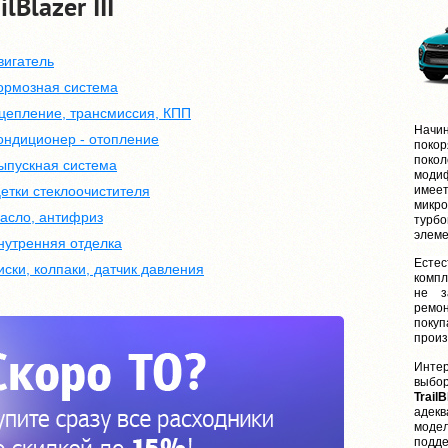
lBlazer III
вигатель
ормозная система
цепление, трансмиссия, КПП
Начин
ондиционер - отопление
поко
поко
ыпускная система
моди
етки стеклоочистителя
имее
мик
асло, антифриз
турб
элем
нутренняя отделка
Есте
иски, колпаки, датчик давления
комп
не з
ремон
поку
произ
Интер
выб
TrailB
адек
мод
подд