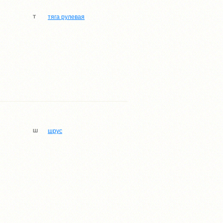
тяга рулевая
Т
шрус
Ш