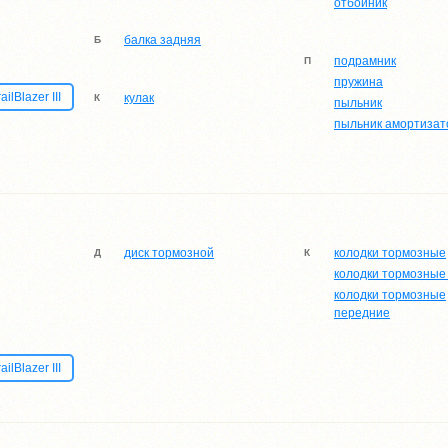
отбойник
балка задняя
Б
подрамник
П
пружина
ilBlazer III
кулак
К
пыльник
пыльник амортизат
диск тормозной
колодки тормозные
Д
К
колодки тормозные
колодки тормозные
передние
lBlazer III