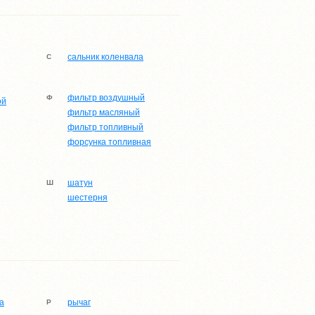
 и готовы помочь!
сальник коленвала
С
фильтр воздушный
Ф
ой
фильтр масляный
фильтр топливный
форсунка топливная
шатун
Ш
шестерня
а
рычаг
Р