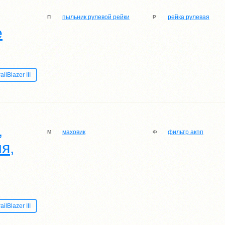
пыльник рулевой рейки
рейка рулевая
П
Р
е
lBlazer III
,
маховик
фильтр акпп
М
Ф
я,
lBlazer III