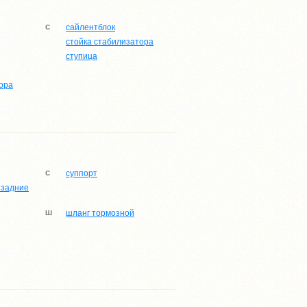
сайлентблок
С
стойка стабилизатора
ступица
ора
суппорт
С
 задние
шланг тормозной
Ш