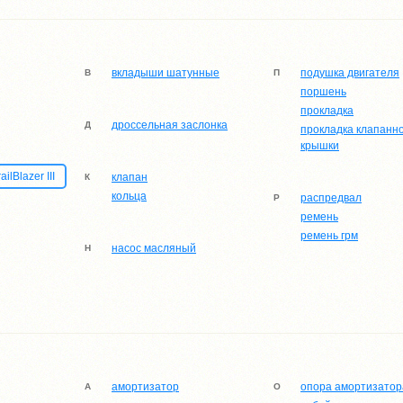
связи
вкладыши шатунные
подушка двигателя
В
П
поршень
прокладка
дроссельная заслонка
Д
прокладка клапанн
крышки
ilBlazer III
клапан
К
кольца
распредвал
Р
ремень
ремень грм
насос масляный
Н
амортизатор
опора амортизатор
А
О