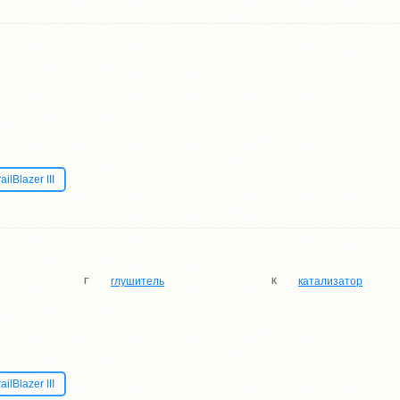
lBlazer III
глушитель
катализатор
Г
К
lBlazer III