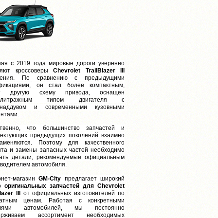
ая с 2019 года мировые дороги уверенно
ряют кроссоверы
Chevrolet TrailBlazer III
ления. По сравнению с предыдущими
фикациями, он стал более компактным,
т другую схему привода, оснащен
ролитражным типом двигателя с
онаддувом и современными кузовными
ентами.
ственно, что большинство запчастей и
лектующих предыдущих поколений взаимно
аменяются. Поэтому для качественного
та и замены запасных частей необходимо
пать детали, рекомендуемые официальным
водителем автомобиля.
нет-магазин
GM-City
предлагает широкий
ор
оригинальных запчастей для Chevrolet
lazer III
от официальных изготовителей по
ватным ценам. Работая с конкретными
елями автомобилей, мы постоянно
ерживаем ассортимент необходимых