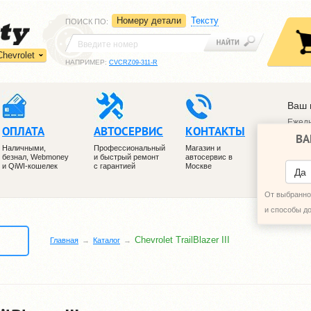
Номеру детали
Тексту
ПОИСК ПО
:
Chevrolet
НАПРИМЕР:
CVCRZ09-311-R
Ваш 
Ежедн
ОПЛАТА
АВТОСЕРВИС
КОНТАКТЫ
ВА
+7 (4
Наличными,
Профессиональный
Магазин и
+7 (4
безнал, Webmoney
и быстрый ремонт
автосервис в
и QiWI-кошелек
с гарантией
Москве
ПЕРЕ
Да
От выбранног
и способы д
Chevrolet TrailBlazer III
Главная
Каталог