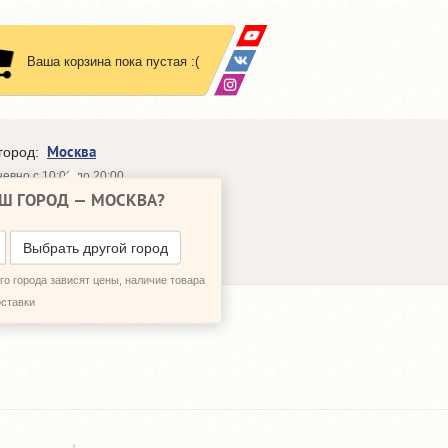
Ваша корзина пока пустая :(
Москва
город:
евно с 10:00 до 20:00
Ш ГОРОД —
МОСКВА
?
648-64-30
95)
648-64-20
95)
ЗВОНИТЬ МНЕ
Выбрать другой город
о города зависят цены, наличие товара
оставки