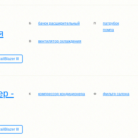
бачок расширительный
патрубок
Б
П
помпа
я
вентилятор охлаждения
В
lBlazer III
р -
компрессор кондиционера
фильтр салона
К
Ф
lBlazer III