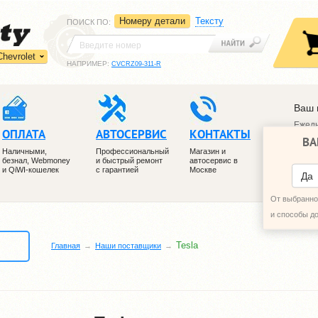
Номеру детали
Тексту
ПОИСК ПО
:
Chevrolet
НАПРИМЕР:
CVCRZ09-311-R
Ваш 
Ежедн
ОПЛАТА
АВТОСЕРВИС
КОНТАКТЫ
ВА
+7 (4
Наличными,
Профессиональный
Магазин и
+7 (4
безнал, Webmoney
и быстрый ремонт
автосервис в
и QiWI-кошелек
с гарантией
Москве
ПЕРЕ
Да
От выбранног
и способы д
Tesla
Главная
Наши поставщики