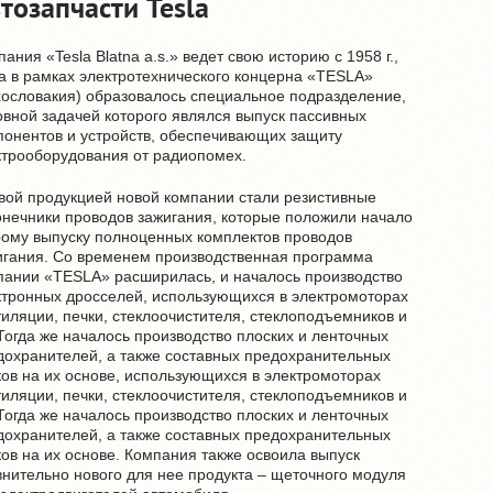
тозапчасти Tesla
ания «Tesla Blatna a.s.» ведет свою историю с 1958 г.,
да в рамках электротехнического концерна «TESLA»
хословакия) образовалось специальное подразделение,
овной задачей которого являлся выпуск пассивных
понентов и устройств, обеспечивающих защиту
ктрооборудования от радиопомех.
вой продукцией новой компании стали резистивные
онечники проводов зажигания, которые положили начало
рому выпуску полноценных комплектов проводов
игания. Со временем производственная программа
пании «TESLA» расширилась, и началось производство
ктронных дросселей, использующихся в электромоторах
тиляции, печки, стеклоочистителя, стеклоподъемников и
 Тогда же началось производство плоских и ленточных
дохранителей, а также составных предохранительных
ков на их основе, использующихся в электромоторах
тиляции, печки, стеклоочистителя, стеклоподъемников и
 Тогда же началось производство плоских и ленточных
дохранителей, а также составных предохранительных
ков на их основе. Компания также освоила выпуск
внительно нового для нее продукта – щеточного модуля