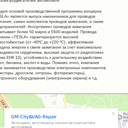
 электродвигателей автомобиля.
одня основой производственной программы концерна
SLA» является выпуск наконечников для проводов
игания, самих комплектов проводов зажигания, а также
дохранителей. Ассортимент проводов зажигания
читывает более 50 марок и 5500 моделей. Провода
пании «TESLA» характеризуются высокой
мостойкостью (от -40ºС до +220 ºС), эффективная
едача энергии к свече зажигания за счет максимально
водимости сердечника, высокая защита от радиопомех
рма ЕНК 10), устойчивость к длительному воздействию
ел, бензина, кислот и воды. Помимо этого, компания
же занимается производством электронных компонентов
зисторы, дроссели, оптроны, фоторезисторы),
тронного оборудования (электронная сирена) и т.д.