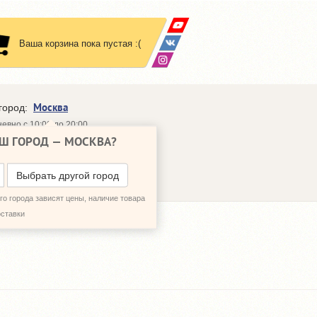
Ваша корзина пока пустая :(
Москва
город:
евно с 10:00 до 20:00
Ш ГОРОД —
МОСКВА
?
648-64-30
95)
648-64-20
95)
ЗВОНИТЬ МНЕ
Выбрать другой город
о города зависят цены, наличие товара
оставки