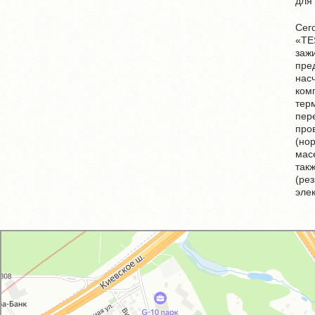
для
Сег
«TE
заж
пре
нас
ком
тер
пер
про
(но
мас
так
(ре
элек
GM-City&VAG-Repair
Автосервис, автотехцентр в Москве
Магазин автозапчастей и автотоваров в Москве