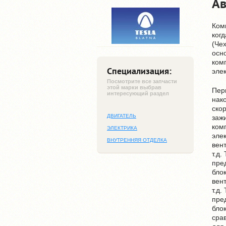
Ав
Комп
ког
(Че
осн
ком
Специализация:
эле
Посмотрите все запчасти
этой марки выбрав
Пер
интересующий раздел
нак
ско
ДВИГАТЕЛЬ
заж
ком
ЭЛЕКТРИКА
эле
ВНУТРЕННЯЯ ОТДЕЛКА
вен
т.д.
пре
бло
вен
т.д.
пре
бло
сра