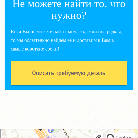
Не можете найти то, что
нужно?
Если Вы не можете найти запчасть, если она редкая,
то мы обязательно найдём её и доставим к Вам в
самые короткие сроки!
GM-City&VAG-Repair
Автосервис, автотехцентр в Москве