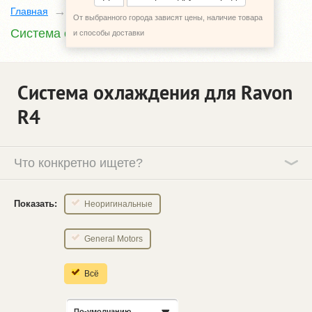
Главная
Каталог
Ravon R4
От выбранного города зависят цены, наличие товара
Система охлаждения
и способы доставки
Система охлаждения для Ravon
R4
Что конкретно ищете?
Показать:
Неоригинальные
General Motors
Всё
По-умолчанию