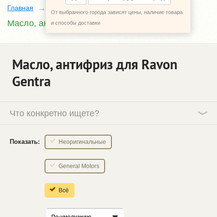
Главная
Каталог
Ravon Gentra
От выбранного города зависят цены, наличие товара
Масло, антифриз
и способы доставки
Масло, антифриз для Ravon
Gentra
Что конкретно ищете?
Показать:
Неоригинальные
General Motors
Всё
По-умолчанию