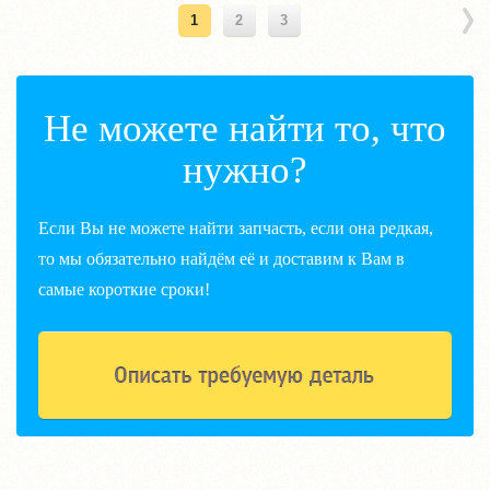
1
2
3
Не можете найти то, что
нужно?
Если Вы не можете найти запчасть, если она редкая,
то мы обязательно найдём её и доставим к Вам в
самые короткие сроки!