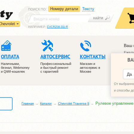
Номеру детали
Тексту
ПОИСК ПО
:
Chevrolet
НАПРИМЕР:
CVCRZ09-311-R
Ваш 
Ежедн
ОПЛАТА
АВТОСЕРВИС
КОНТАКТЫ
ВА
+7 (4
Наличными,
Профессиональный
Магазин и
+7 (4
безнал, Webmoney
и быстрый ремонт
автосервис в
и QiWI-кошелек
с гарантией
Москве
ПЕРЕ
Да
От выбранног
и способы д
Рулевое управление
Главная
Каталог
Chevrolet Traverse II