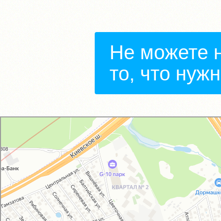
Не можете 
то, что нуж
GM-City&VAG-Repair
Автосервис, автотехцентр в Москве
Магазин автозапчастей и автотоваров в Москве