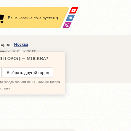
Ваша корзина пока пустая :(
Москва
город:
евно с 10:00 до 20:00
Ш ГОРОД —
МОСКВА
?
648-64-30
95)
648-64-20
95)
ЗВОНИТЬ МНЕ
Выбрать другой город
о города зависят цены, наличие товара
оставки