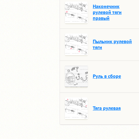
Наконечник
рулевой тяги
правый
Пыльник рулевой
тяги
Руль в сборе
Тяга рулевая