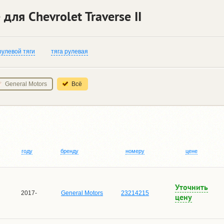
для Chevrolet Traverse II
рулевой тяги
тяга рулевая
General Motors
Всё
году
бренду
номеру
цене
Уточнить
2017-
General Motors
23214215
цену