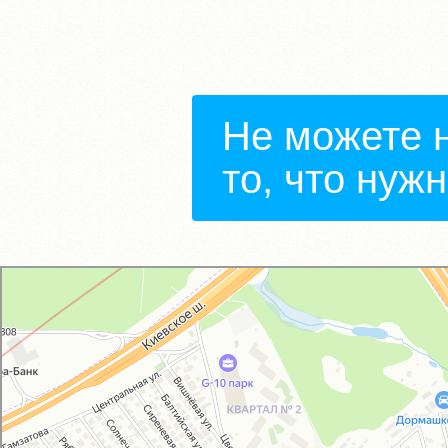
Не можете 
то, что нуж
GM-City&VAG-Repair
Автосервис, автотехцентр в Москве
Магазин автозапчастей и автотоваров в Москве