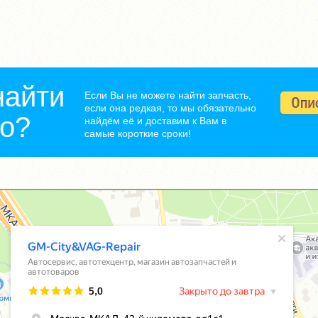
найти
Если Вы не можете найти запчасть,
если она редкая, то мы обязательно
но?
найдём её и доставим к Вам в
самые короткие сроки!