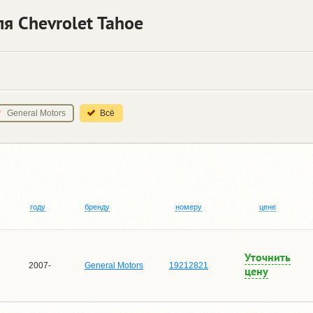
я Chevrolet Tahoe
General Motors
Всё
году
бренду
номеру
цене
Уточнить
2007-
General Motors
19212821
цену