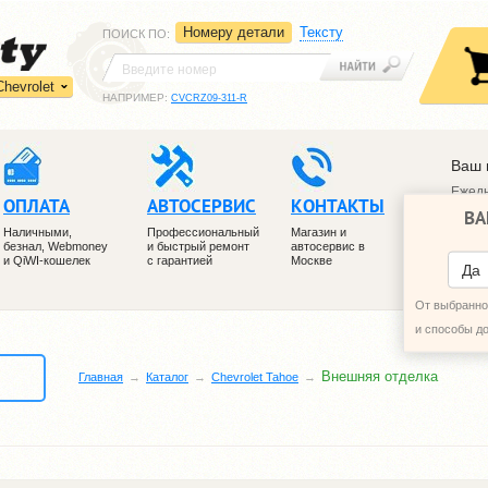
Номеру детали
Тексту
ПОИСК ПО
:
Chevrolet
НАПРИМЕР:
CVCRZ09-311-R
Ваш 
Ежедн
ОПЛАТА
АВТОСЕРВИС
КОНТАКТЫ
ВА
+7 (4
Наличными,
Профессиональный
Магазин и
+7 (4
безнал, Webmoney
и быстрый ремонт
автосервис в
и QiWI-кошелек
с гарантией
Москве
ПЕРЕ
Да
От выбранног
и способы д
Внешняя отделка
Главная
Каталог
Chevrolet Tahoe