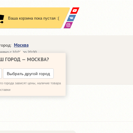
Ваша корзина пока пустая :(
Москва
город:
евно с 10:00 до 20:00
Ш ГОРОД —
МОСКВА
?
648-64-30
95)
648-64-20
95)
ЗВОНИТЬ МНЕ
Выбрать другой город
о города зависят цены, наличие товара
оставки