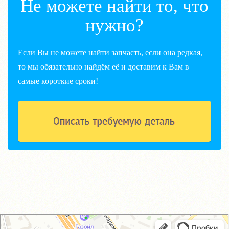
Не можете найти то, что
нужно?
Если Вы не можете найти запчасть, если она редкая,
то мы обязательно найдём её и доставим к Вам в
самые короткие сроки!
GM-City&VAG-Repair
Автосервис, автотехцентр в Москве