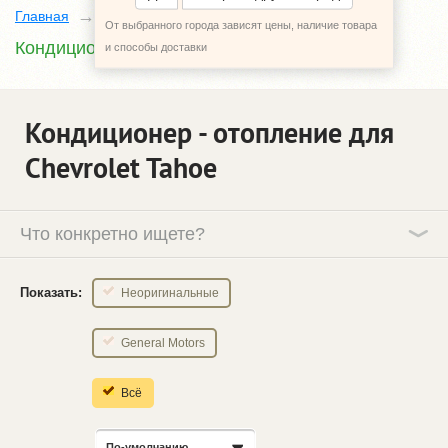
Главная
Каталог
Chevrolet Tahoe
От выбранного города зависят цены, наличие товара
Кондиционер - отопление
и способы доставки
Кондиционер - отопление для
Chevrolet Tahoe
Что конкретно ищете?
Показать:
Неоригинальные
General Motors
Всё
По-умолчанию