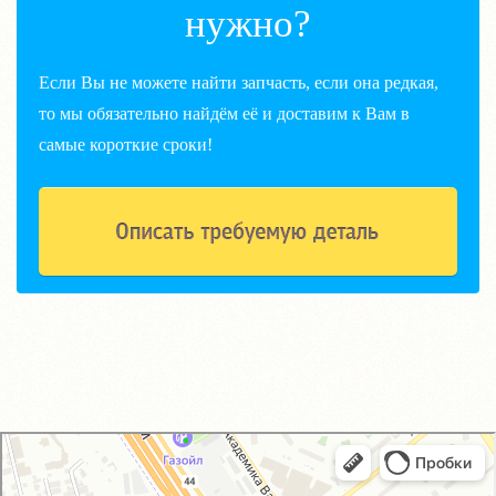
нужно?
Если Вы не можете найти запчасть, если она редкая,
то мы обязательно найдём её и доставим к Вам в
самые короткие сроки!
GM-City&VAG-Repair
Автосервис, автотехцентр в Москве
Магазин автозапчастей и автотоваров в Москве