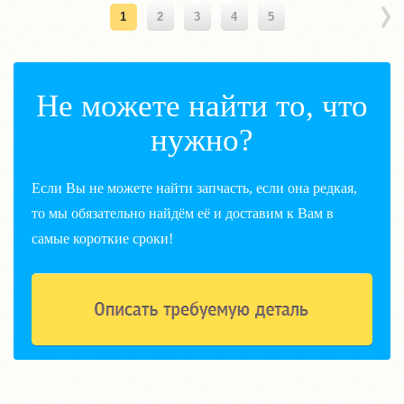
1
2
3
4
5
Не можете найти то, что
нужно?
Если Вы не можете найти запчасть, если она редкая,
то мы обязательно найдём её и доставим к Вам в
самые короткие сроки!