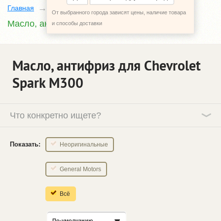
Главная
Каталог
Chevrolet Spark
M300
От выбранного города зависят цены, наличие товара
Масло, антифриз
и способы доставки
Масло, антифриз для Chevrolet
Spark M300
Что конкретно ищете?
Показать:
Неоригинальные
General Motors
Всё
По-умолчанию