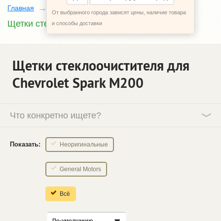
Главная
Каталог
Chevrolet Spark
M200
От выбранного города зависят цены, наличие товара
Щетки стеклоочистителя
и способы доставки
Щетки стеклоочистителя для
Chevrolet Spark M200
Что конкретно ищете?
Показать:
Неоригинальные
General Motors
Всё
По-умолчанию