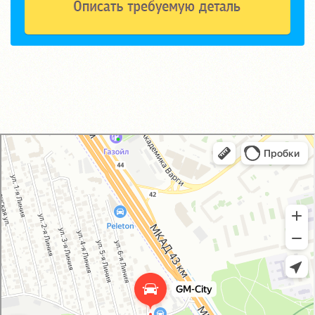
GM-City&VAG-Repair
Автосервис, автотехцентр в Москве
Магазин автозапчастей и автотоваров в Москве