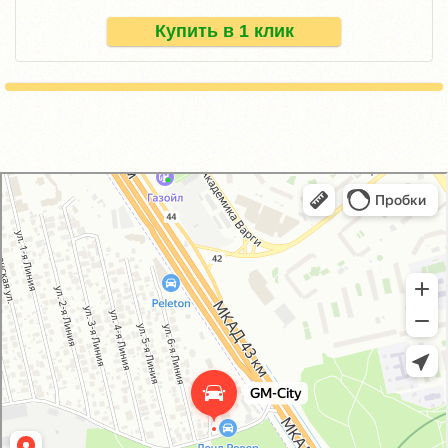
Купить в 1 клик
GM-City&VAG-Repair
Автосервис, автотехцентр в Москве
Магазин автозапчастей и автотоваров в Москве