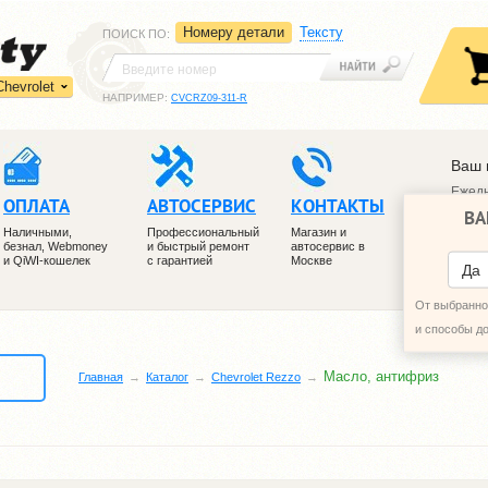
Номеру детали
Тексту
ПОИСК ПО
:
Chevrolet
НАПРИМЕР:
CVCRZ09-311-R
Ваш 
Ежедн
ОПЛАТА
АВТОСЕРВИС
КОНТАКТЫ
ВА
+7 (4
Наличными,
Профессиональный
Магазин и
+7 (4
безнал, Webmoney
и быстрый ремонт
автосервис в
и QiWI-кошелек
с гарантией
Москве
ПЕРЕ
Да
От выбранног
и способы д
Масло, антифриз
Главная
Каталог
Chevrolet Rezzo