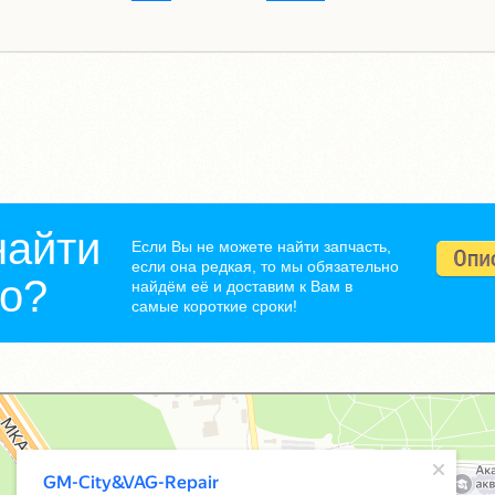
найти
Если Вы не можете найти запчасть,
если она редкая, то мы обязательно
но?
найдём её и доставим к Вам в
самые короткие сроки!