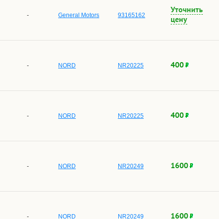
Уточнить
-
General Motors
93165162
цену
400
-
NORD
NR20225
400
-
NORD
NR20225
1600
-
NORD
NR20249
1600
-
NORD
NR20249