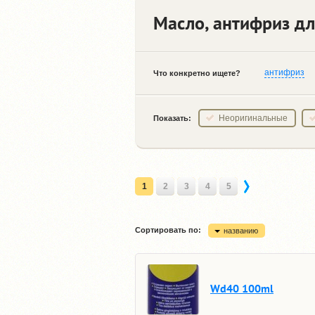
Масло, антифриз дл
антифриз
Что конкретно ищете?
Неоригинальные
Показать:
1
2
3
4
5
Сортировать по:
названию
Wd40 100ml