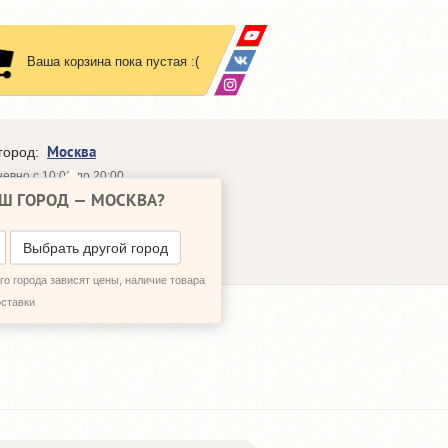
Ваша корзина пока пустая :(
Москва
город:
евно с 10:00 до 20:00
Ш ГОРОД —
МОСКВА
?
648-64-30
95)
648-64-20
95)
ЗВОНИТЬ МНЕ
Выбрать другой город
о города зависят цены, наличие товара
оставки