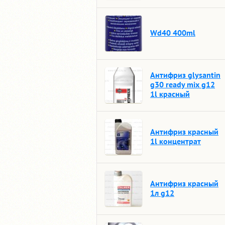
Wd40 400ml
Антифриз glysantin
g30 ready mix g12
1l красный
Антифриз красный
1l концентрат
Антифриз красный
1л g12