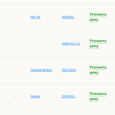
Уточнить
-
WD-40
WD0001
цену
Уточнить
-
AWM G12 1L
цену
Уточнить
-
General Motors
93170402
цену
Уточнить
-
Zalmer
ZR35001
цену