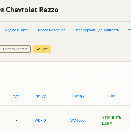
я Chevrolet Rezzo
жидкость акпп
масло моторное
незамерзающая жидкость
т
General Motors
Всё
году
бренду
номеру
цене
Уточнить
-
WD-40
WD0000
цену