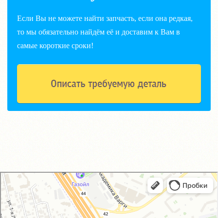
Если Вы не можете найти запчасть, если она редкая,
то мы обязательно найдём её и доставим к Вам в
самые короткие сроки!
GM-City&VAG-Repair
Автосервис, автотехцентр в Москве
Магазин автозапчастей и автотоваров в Москве