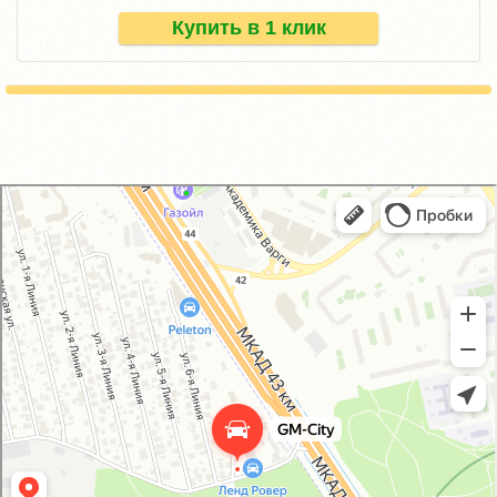
Купить в 1 клик
GM-City&VAG-Repair
Автосервис, автотехцентр в Москве
Магазин автозапчастей и автотоваров в Москве