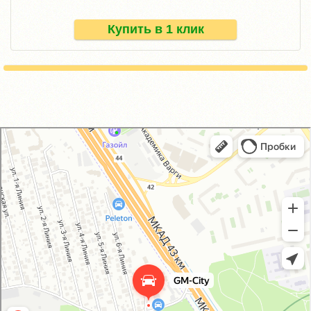
Купить в 1 клик
GM-City&VAG-Repair
Автосервис, автотехцентр в Москве
Магазин автозапчастей и автотоваров в Москве