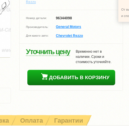
Rezzo
От в
и сп
96344098
Номер детали:
General Motors
Производитель:
Chevrolet Rezzo
Для какого авто:
Уточнить цену
Временно нет в
наличии. Сроки и
стоимость уточняйте.
ДОБАВИТЬ В КОРЗИНУ
вка
Оплата
Гарантии