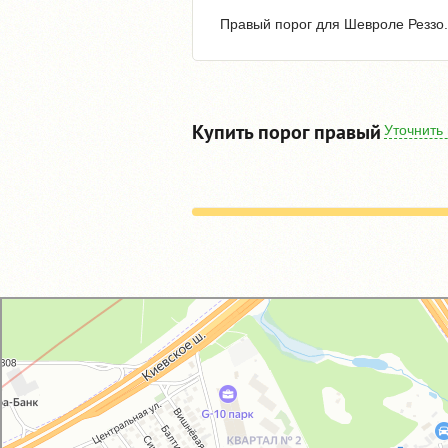
Правый порог для Шевроле Реззо. 
Купить порог правый
Уточнить
GM-City&VAG-Repair
Автосервис, автотехцентр в Москве
Магазин автозапчастей и автотоваров в Москве