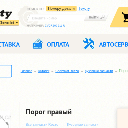
Номеру детали
Тексту
ПОИСК ПО
:
Chevrolet
НАПРИМЕР:
CVCRZ09-311-R
СТАВКА
ОПЛАТА
АВТОСЕР
Поро
Главная
Каталог
Chevrolet Rezzo
Кузовные запчасти
Порог правый
Все запчасти Rezzo
Кузовные запчасти