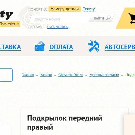
Номеру детали
Тексту
ПОИСК ПО
:
Chevrolet
НАПРИМЕР:
CVCRZ09-311-R
СТАВКА
ОПЛАТА
АВТОСЕР
Подк
Главная
Каталог
Chevrolet Rezzo
Кузовные запчасти
Подкрылок передний
правый