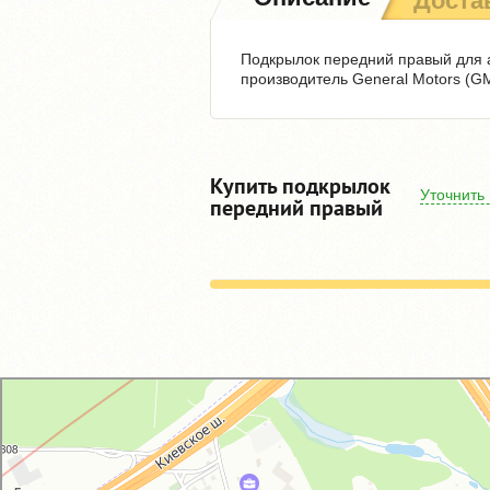
Доста
Подкрылок передний правый для а
производитель General Motors (GM
Купить подкрылок
Уточнить
передний правый
GM-City&VAG-Repair
Автосервис, автотехцентр в Москве
Магазин автозапчастей и автотоваров в Москве