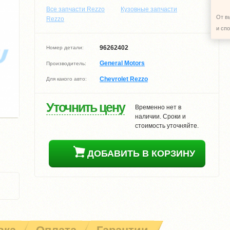
Все запчасти Rezzo
Кузовные запчасти
От в
Rezzo
и сп
96262402
Номер детали:
General Motors
Производитель:
Chevrolet Rezzo
Для какого авто:
Уточнить цену
Временно нет в
наличии. Сроки и
стоимость уточняйте.
ДОБАВИТЬ В КОРЗИНУ