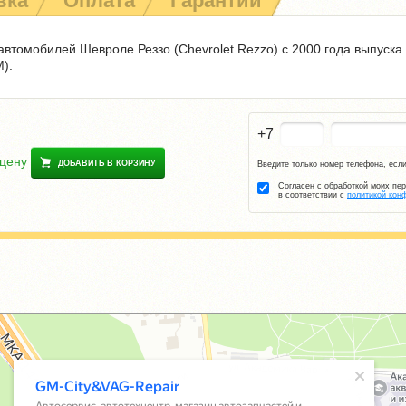
вка
Оплата
Гарантии
втомобилей Шевроле Реззо (Chevrolet Rezzo) с 2000 года выпуска.
).
+7
 цену
ДОБАВИТЬ В КОРЗИНУ
Введите только номер телефона, если
Согласен с обработкой моих пе
в соответствии с
политикой кон