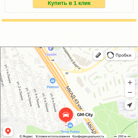
Купить в 1 клик
GM-City&VAG-Repair
Автосервис, автотехцентр в Москве
Магазин автозапчастей и автотоваров в Москве