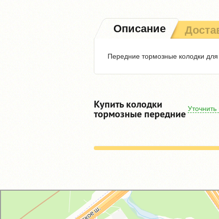
Описание
Доста
Передние тормозные колодки для
Купить колодки
Уточнить
тормозные передние
GM-City&VAG-Repair
Автосервис, автотехцентр в Москве
Магазин автозапчастей и автотоваров в Москве