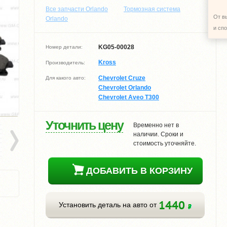
Все запчасти Orlando
Тормозная система
От в
Orlando
и сп
KG05-00028
Номер детали:
Kross
Производитель:
Chevrolet Cruze
Для какого авто:
Chevrolet Orlando
Chevrolet Aveo T300
Уточнить цену
Временно нет в
наличии. Сроки и
стоимость уточняйте.
ДОБАВИТЬ В КОРЗИНУ
1440
Установить деталь на авто от