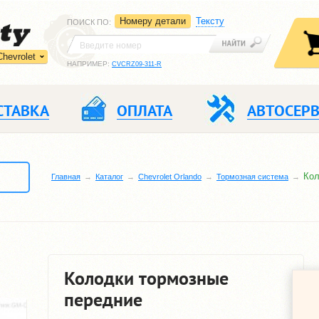
Номеру детали
Тексту
ПОИСК ПО
:
Chevrolet
НАПРИМЕР:
CVCRZ09-311-R
СТАВКА
ОПЛАТА
АВТОСЕР
Кол
Главная
Каталог
Chevrolet Orlando
Тормозная система
Колодки тормозные
передние