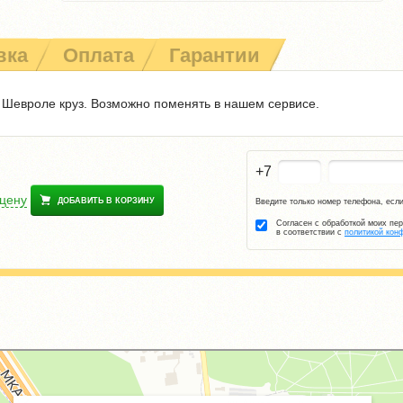
вка
Оплата
Гарантии
 Шевроле круз. Возможно поменять в нашем сервисе.
+7
 цену
ДОБАВИТЬ В КОРЗИНУ
Введите только номер телефона, если
Согласен с обработкой моих пе
в соответствии с
политикой кон