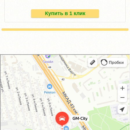
Купить в 1 клик
GM-City&VAG-Repair
Автосервис, автотехцентр в Москве
Магазин автозапчастей и автотоваров в Москве