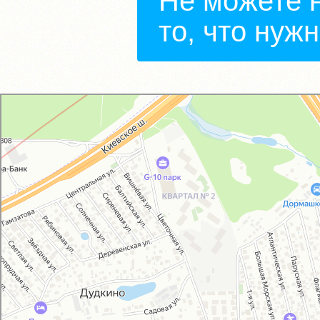
Не можете 
то, что нуж
GM-City&VAG-Repair
Автосервис, автотехцентр в Москве
Магазин автозапчастей и автотоваров в Москве