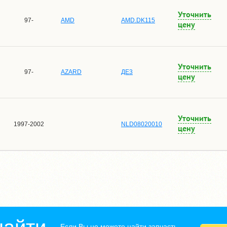
Уточнить
97-
AMD
AMD.DK115
цену
Уточнить
97-
AZARD
ДЕ3
цену
Уточнить
1997-2002
NLD08020010
цену
Если Вы не можете найти запчасть,