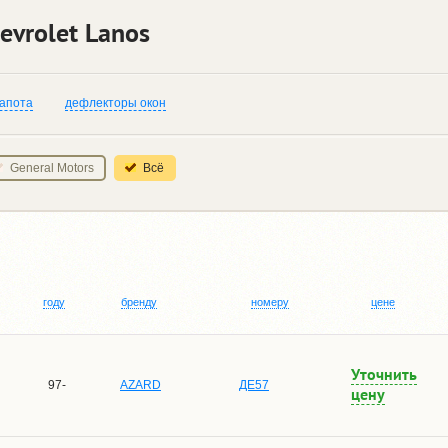
vrolet Lanos
капота
дефлекторы окон
General Motors
Всё
году
бренду
номеру
цене
Уточнить
97-
AZARD
ДЕ57
цену