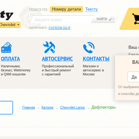
Номеру детали
Тексту
ПОИСК ПО
:
Chevrolet
НАПРИМЕР:
CVCRZ09-311-R
Ваш 
Ежедн
ОПЛАТА
АВТОСЕРВИС
КОНТАКТЫ
ВА
+7 (4
Наличными,
Профессиональный
Магазин и
+7 (4
безнал, Webmoney
и быстрый ремонт
автосервис в
и QiWI-кошелек
с гарантией
Москве
ПЕРЕ
Да
От выбранног
и способы д
Дефлекторы
Главная
Каталог
Chevrolet Lanos