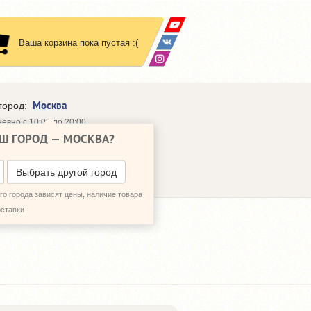
Ваша корзина пока пустая :(
Москва
город:
евно с 10:00 до 20:00
Ш ГОРОД —
МОСКВА
?
648-64-30
95)
648-64-20
95)
ЗВОНИТЬ МНЕ
Выбрать другой город
о города зависят цены, наличие товара
оставки