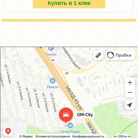
Купить в 1 клик
GM-City&VAG-Repair
Автосервис, автотехцентр в Москве
Магазин автозапчастей и автотоваров в Москве